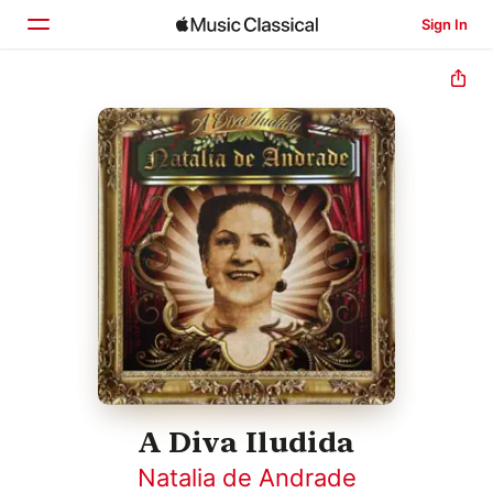
Sign In
Home
Browse
Search
A Diva Iludida
Natalia de Andrade