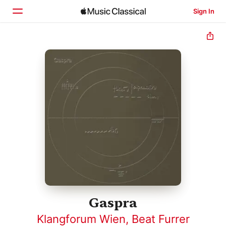
Sign In
Home
Browse
Search
Gaspra
Klangforum Wien
,
Beat Furrer