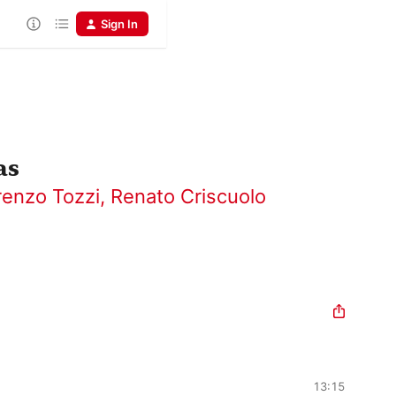
Sign In
as
renzo Tozzi
,
Renato Criscuolo
13:15