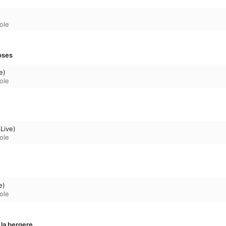
ole
oses
e)
ole
Live)
ole
e)
ole
 la bergere