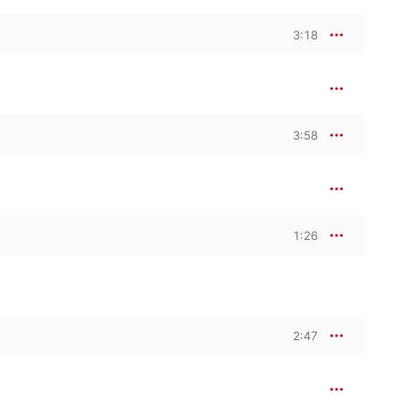
3:18
3:58
1:26
2:47