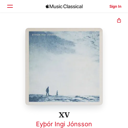
Sign In
Home
Browse
Search
XV
Eyþór Ingi Jónsson