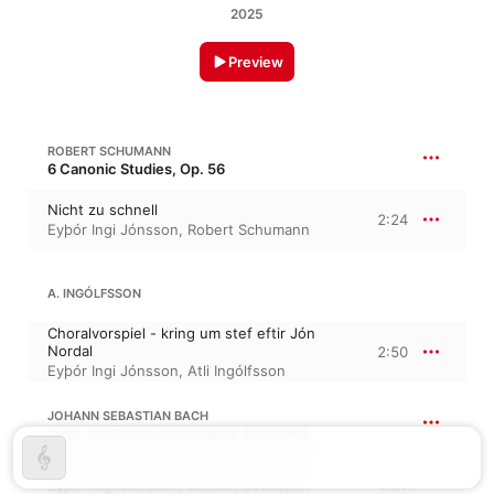
2025
Preview
ROBERT SCHUMANN
6 Canonic Studies, Op. 56
Nicht zu schnell
2:24
Eyþór Ingi Jónsson
,
Robert Schumann
A. INGÓLFSSON
Choralvorspiel - kring um stef eftir Jón
Nordal
2:50
Eyþór Ingi Jónsson
,
Atli Ingólfsson
JOHANN SEBASTIAN BACH
Kyrie, Gott Vater in Ewigkeit, BWV 669
Kyrie, Gott Vater in Ewigkeit, BWV 669
3:56
Eyþór Ingi Jónsson
,
Johann Sebastian