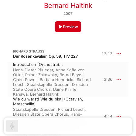
Bernard Haitink
2007
Preview
RICHARD STRAUSS
12:13
Der Rosenkavalier, Op. 59, TrV 227
Introduction (Orchestra)...
Hans-Dieter Pflueger
,
Anne Sofie von
Otter
,
Rainer Zakowsky
,
Bernd Beyer
,
3:36
Claire Powell
,
Barbara Hendricks
,
Richard
Leech
,
Staatskapelle Dresden
,
Dresden
State Opera Chorus
,
Dame Kiri Te
Kanawa
,
Bernard Haitink
Wie du warst! Wie du bist! (Octavian,
Marschallin)
Staatskapelle Dresden
,
Richard Leech
,
Dresden State Opera Chorus
,
Hans-
4:14
Dieter Pflueger
,
Anne Sofie von Otter
,
Bernd Beyer
,
Dame Kiri Te Kanawa
,
Claire
Powell
,
Barbara Hendricks
,
Bernard
Haitink
,
Rainer Zakowsky