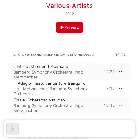
Various Artists
2012
Preview
K. A. HARTMANN: SINFONIE NO. 7 FÜR GROSSES ORCHESTER
35:32
I. Introduktion und Ricercare
12:29
Bamberg Symphony Orchestra
,
Ingo
Metzmacher
II. Adagio mesto cantanto e tranquillo
7:17
Ingo Metzmacher
,
Bamberg Symphony
Orchestra
Finale. Scherzoso virtuoso
15:45
Bamberg Symphony Orchestra
,
Ingo
Metzmacher
K. A. HARTMANN: SINFONIE NO. 8 FÜR GROSSES ORCHESTER
25:58
I. Cantilène. Lento assai, con passione