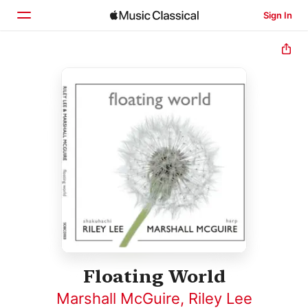
Sign In
Home
Browse
Search
Floating World
Marshall McGuire
,
Riley Lee