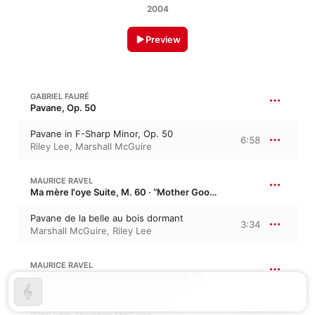
2004
Preview
GABRIEL FAURÉ
Pavane, Op. 50
Pavane in F-Sharp Minor, Op. 50
6:58
Riley Lee
,
Marshall McGuire
MAURICE RAVEL
Ma mère l'oye Suite, M. 60 · “Mother Goose”
Pavane de la belle au bois dormant
3:34
Marshall McGuire
,
Riley Lee
MAURICE RAVEL
Pavane pour une infante défunte, M. 19, M. 19a · “Pavane for a Dead Princess”
Pavane pour une infante défunte
5:42