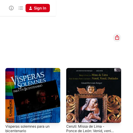
Sign In
Visperas solemnes para un
Ceruti: Missa de Lima -
Le 
bicentenario
Ponce de León: Venid, venid
Gab