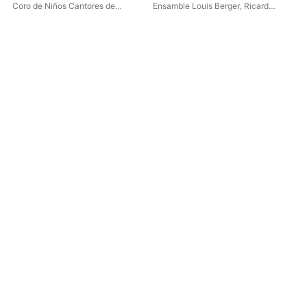
deidades
Coro de Niños Cantores de
Ensamble Louis Berger
,
Ricardo
Pet
Córdoba
,
Gabriel Garrido
Massun
Ens