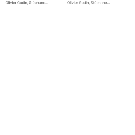
vol. 10
vol. 9
vol
Olivier Godin
,
Stéphane
Olivier Godin
,
Stéphane
Oli
Tétreault
Tétreault
Tét