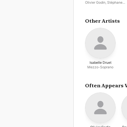
vol. 12
Olivier Godin
,
Stéphane
Tétreault
Other Artists
Isabelle Druet
Mezzo-Soprano
Often Appears 