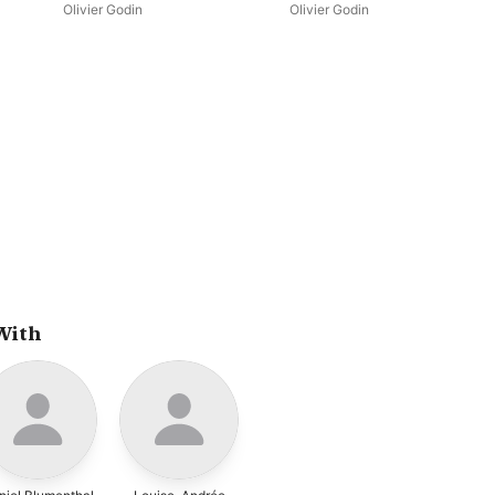
vol. 3
vol. 6
Olivier Godin
Olivier Godin
With