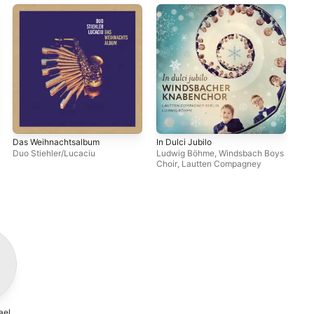
Das Weihnachtsalbum
In Dulci Jubilo
Vom
ich
Duo Stiehler/Lucaciu
Ludwig Böhme
,
Windsbach Boys
Choir
,
Lautten Compagney
Duo
ael