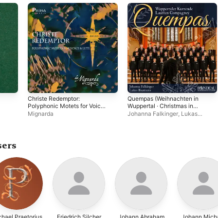
Christe Redemptor:
Quempas (Weihnachten in
Polyphonic Motets for Voice
Wuppertal · Christmas in
and Lute
Wuppertal)
Mignarda
Johanna Falkinger
,
Lukas
Baumann
,
Wuppertaler Kurrende
,
Lautten Compagney
sers
hael Praetorius
Friedrich Silcher
Johann Abraham
Johann Mich