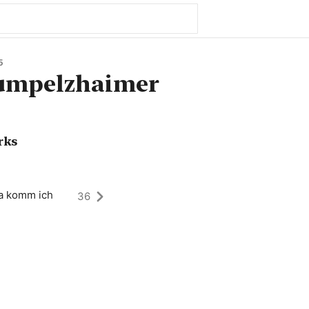
5
mpelzhaimer
rks
a komm ich
36