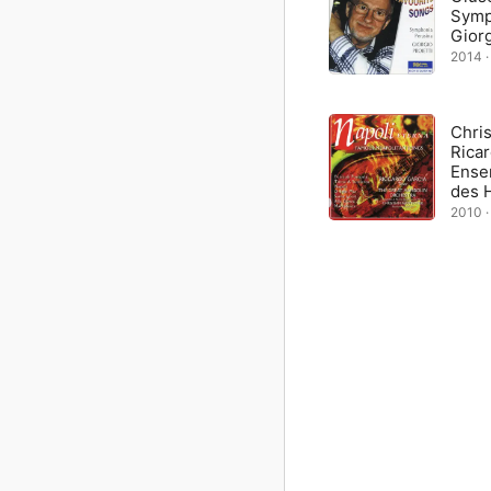
Symp
Giorg
2014 · 
Chris
Ricar
Ense
des 
2010 · 