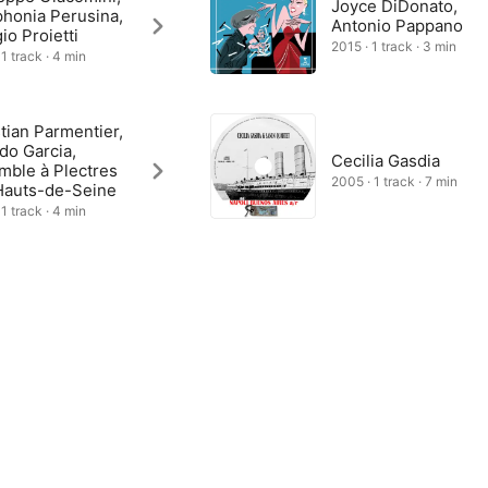
Joyce DiDonato,
honia Perusina,
Antonio Pappano
io Proietti
2015 · 1 track · 3 min
1 track · 4 min
tian Parmentier,
do Garcia,
Cecilia Gasdia
mble à Plectres
2005 · 1 track · 7 min
Hauts-de-Seine
1 track · 4 min