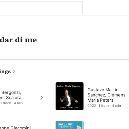
rdar di me
ings
Gustavo Martin
 Bergonzi,
Sanchez, Clemens
nt Scalera
Maria Peters
1 track · 4 min
2022 · 1 track · 4 min
eppe Giacomini,