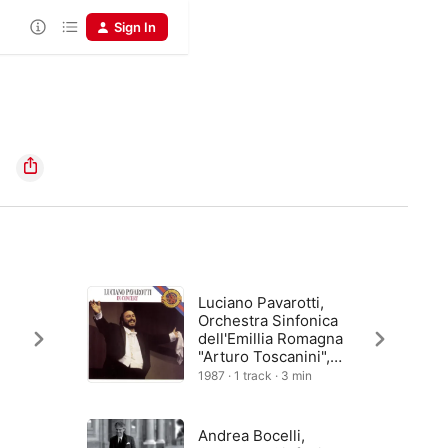
Sign In
Luciano Pavarotti,
Orchestra Sinfonica
dell'Emillia Romagna
"Arturo Toscanini",
Emerson Buckley
1987 · 1 track · 3 min
Andrea Bocelli,