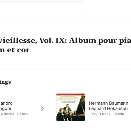
ieillesse, Vol. IX: Album pour pia
 et cor
ings
sandro
Hermann Baumann,
ngoni
Leonard Hokanson
 4 tracks · 23 min
1986 · 1 track · 10 min