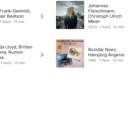
Johannes
 Frank-Gemmill,
Fleischmann,
dair Beatson
Christoph Ulrich
Meier
1 track · 10 min
2023 · 1 track · 10 min
da Lloyd, Britten
Bozidar Noev,
onia, Rumon
Hansjörg Angerer
ba
1993 · 1 track · 10 min
 1 track · 10 min