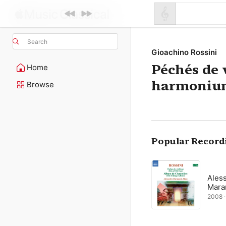
Search
Gioachino Rossini
Péchés de v
Home
harmonium
Browse
Popular Record
Ales
Mara
2008 ·