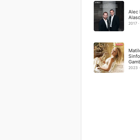
Alec
Alas
2017 · 
Matil
Sinf
Gam
2023 ·