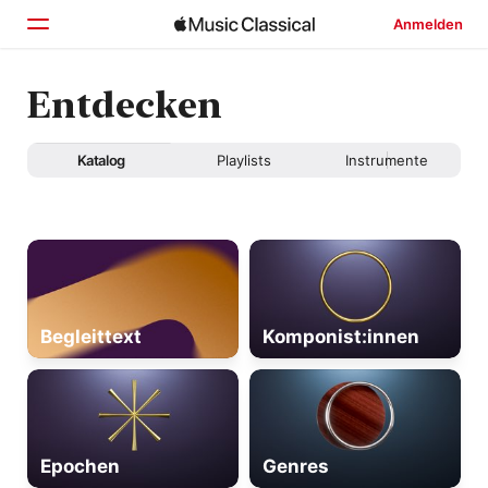
Anmelden
Entdecken
Startseite
Entdecken
Katalog
Playlists
Instrumente
Suchen
Begleittext
Komponist:innen
Epochen
Genres