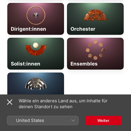
Dirigent:innen
Orchester
Solist:innen
Ensembles
Chöre
Wähle ein anderes Land aus, um Inhalte für
deinen Standort zu sehen
United States
Weiter
Österreich
English (UK)