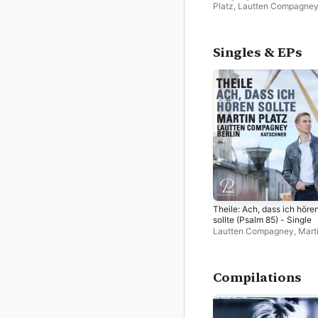
Platz
,
Lautten Compagne
Singles & EPs
Theile: Ach, dass ich höre
sollte (Psalm 85) - Single
Lautten Compagney
,
Mart
Platz
,
Wolfgang Katschner
Compilations