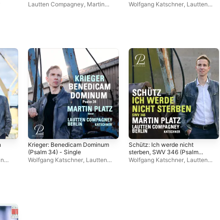
y
Lautten Compagney
,
Martin
Wolfgang Katschner
,
Lautten
Platz
,
Wolfgang Katschner
Compagney
,
Martin Platz
n
Krieger: Benedicam Dominum
Schütz: Ich werde nicht
(Psalm 34) - Single
sterben, SWV 346 (Psalm
118) - Single
in
Wolfgang Katschner
,
Lautten
Wolfgang Katschner
,
Lautten
Compagney
,
Martin Platz
Compagney
,
Martin Platz