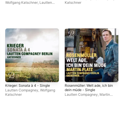
118) - Single
Wolfgang Katschner
,
Lautten
Katschner
La
Compagney
,
Martin Platz
Pla
Krieger: Sonata à 4 - Single
Rosenmüller: Welt ade, ich bin
Sch
dein müde - Single
II:
Lautten Compagney
,
Wolfgang
Got
Katschner
Lautten Compagney
,
Martin
Wol
Sin
Platz
,
Wolfgang Katschner
Co