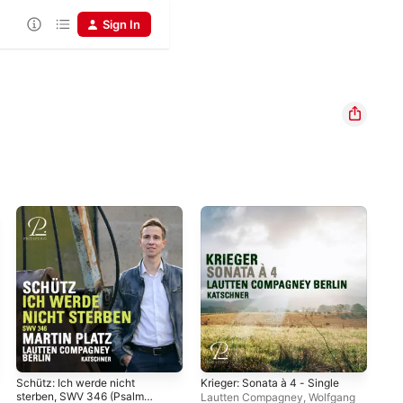
Sign In
Schütz: Ich werde nicht
Krieger: Sonata à 4 - Single
Ros
sterben, SWV 346 (Psalm
dei
Lautten Compagney
,
Wolfgang