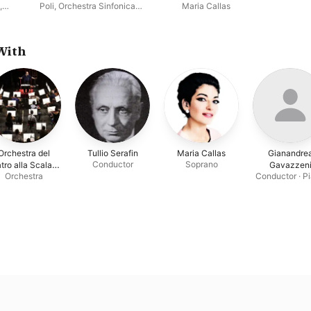
Remastered
,
Poli
,
Orchestra Sinfonica
Maria Callas
Nazionale della RAI di Milano
,
Sesto Bruscantini
,
Cesare
Valletti
,
Alda Noni
,
Bruna Rizzoli
,
Coro de Milano della RAI
With
Orchestra del
Tullio Serafin
Maria Callas
Gianandre
Conductor
Soprano
tro alla Scala di
Gavazzen
Orchestra
Conductor · P
Milano