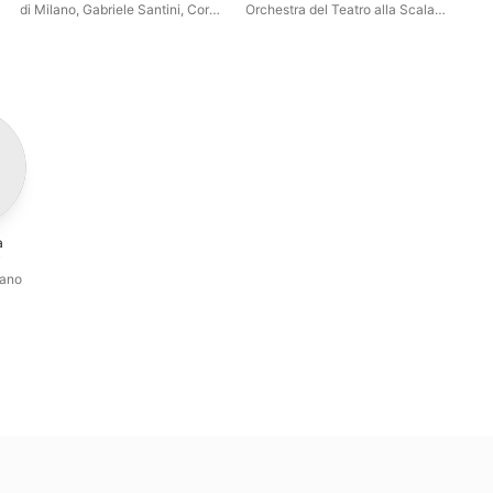
di Milano
,
Gabriele Santini
,
Coro
Orchestra del Teatro alla Scala
del Teatro alla Scala di Milano
,
di Milano
,
Rosanna Carteri
,
Norberto Mola
Norberto Mola
,
Tullio Serafin
,
Coro del Teatro alla Scala di
Milano
,
Luigi Alva
,
Angela
Vercelli
a
i
iano