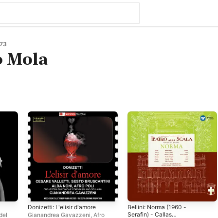
73
o Mola
Donizetti: L'elisir d'amore
Bellini: Norma (1960 -
Serafin) - Callas
del
Gianandrea Gavazzeni
,
Afro