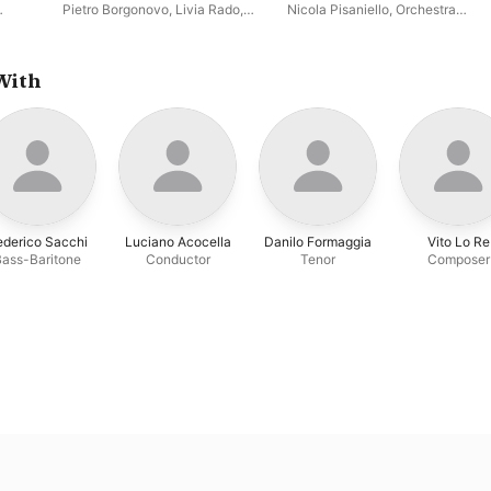
r
Pietro Borgonovo
,
Livia Rado
,
Nicola Pisaniello
,
Orchestra
978
olito
,
Salvatore Grigoli
,
Clara Polito
,
sinfonica di Lecco
intet
,
Gregory Bonfatti
,
Roberto
cesco
Fabbriciani
,
Contempoartensemble
,
Fulvio
With
Cauteruccio
ederico Sacchi
Luciano Acocella
Danilo Formaggia
Vito Lo Re
Bass-Baritone
Conductor
Tenor
Composer