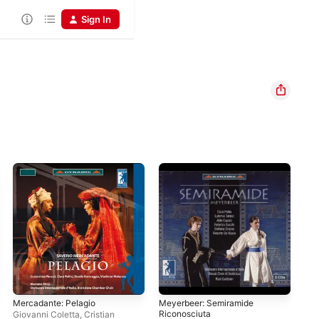
Sign In
Mercadante: Pelagio
Meyerbeer: Semiramide
Bell
Riconosciuta
Mon
Giovanni Coletta
,
Cristian