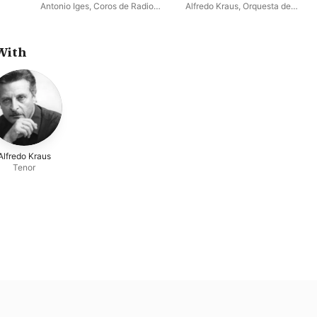
Antonio Iges
,
Coros de Radio
Alfredo Kraus
,
Orquesta de
Nacional
,
José Luis Lloret
,
Cámara de Madrid
,
José Luis
Alfredo Kraus
,
Orquesta
Lloret
,
Enrique Estela
Sinfónica
With
Alfredo Kraus
Tenor