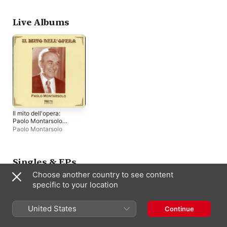
Montarsolo
,
Orianna
Santunione
,
Vladimiro
Ganzarolli
,
Coro del
Live Albums
Teatro alla Scala di
Milano
,
Lorenzo Testi
,
Virgilio Carbonari
,
Teresa
Stich-Randall
,
Agostino
Ferrin
,
Nino Sanzogno
,
Orchestra del Teatro alla
Scala di Milano
Il mito dell'opera:
Paolo Montarsolo
(Live)
Paolo Montarsolo
Singles & EPs
Choose another country to see content
specific to your location
United States
Continue