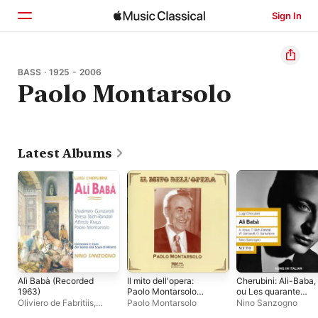
Sign In
Home
BASS · 1925 - 2006
Paolo Montarsolo
Browse
Search
Latest Albums
Alì Babà (Recorded
Il mito dell'opera:
Cherubini: Ali-Baba,
1963)
Paolo Montarsolo
ou Les quarante
(Live)
voleurs (1963)
Oliviero de Fabritiis
,
Paolo Montarsolo
Nino Sanzogno
Alfredo Kraus
,
Paolo