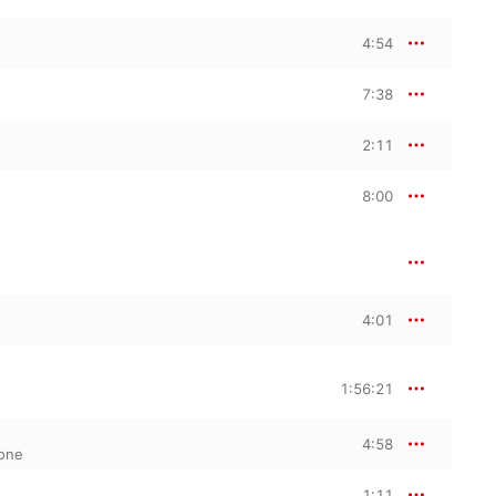
4:54
7:38
2:11
8:00
4:01
1:56:21
4:58
one
1:11