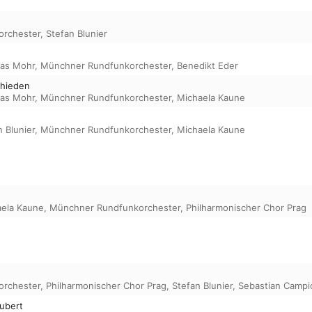
orchester
,
Stefan Blunier
as Mohr
,
Münchner Rundfunkorchester
,
Benedikt Eder
chieden
as Mohr
,
Münchner Rundfunkorchester
,
Michaela Kaune
n Blunier
,
Münchner Rundfunkorchester
,
Michaela Kaune
ela Kaune
,
Münchner Rundfunkorchester
,
Philharmonischer Chor Prag
orchester
,
Philharmonischer Chor Prag
,
Stefan Blunier
,
Sebastian Campi
Hubert