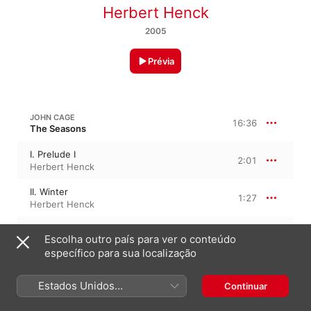
Herbert Henck
2005
Prévia
JOHN CAGE
16:36
The Seasons
I. Prelude I
2:01
Herbert Henck
II. Winter
1:27
Herbert Henck
III. Prelude II
0:48
Escolha outro país para ver o conteúdo
Herbert Henck
específico para sua localização
IV. Spring
2:26
Herbert Henck
Estados Unidos
Continuar
(Português Brasil)
V. Prelude III
1:44