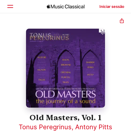
Iniciar sessão
Início
Explorar
Buscar
Old Masters, Vol. 1
Tonus Peregrinus
,
Antony Pitts