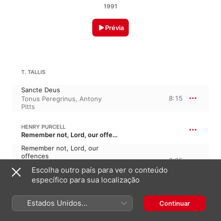
1991
Prévia
T. TALLIS
Sancte Deus
8:15
Tonus Peregrinus
,
Antony
Pitts
HENRY PURCELL
Remember not, Lord, our offences, Z. 50
Remember not, Lord, our
offences
3:35
Antony Pitts
,
Tonus
Escolha outro país para ver o conteúdo
Peregrinus
específico para sua localização
WILLIAM MUNDY
In aeternum
Estados Unidos
Continuar
(Português Brasil)
In aeternum