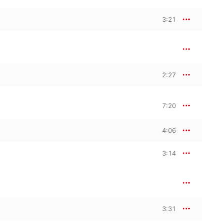
3:21
2:27
7:20
4:06
3:14
3:31