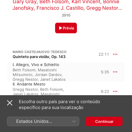
Gary Gray
,
Beth Folsom
,
Karl Vincent
,
Bonnie
Janofsky
,
Francisco J. Castillo
,
Gregg Nestor
,
Masatoshi Mitsumoto
2010
Prévia
MARIO CASTELNUOVO-TEDESCO
22:11
Quinteto para violão, Op. 143
I. Allegro, Vivo e Schietto
Beth Folsom
,
Masatoshi
5:35
Mitsumoto
,
Jordan Dardov
,
Gregg Nestor
,
Janet Lakatos
II. Andante Mesto
Gregg Nestor
,
Beth Folsom
,
6:22
Janet Lakatos
,
Masatoshi
Mitsumoto
,
Jordan Dardov
Escolha outro país para ver o conteúdo
III. Scherzo: Allegro Con
específico para sua localização
Spirito, Alla Marcia
4:27
Beth Folsom
,
Masatoshi
Mitsumoto
,
Jordan Dardov
,
Estados Unidos
Continuar
Janet Lakatos
,
Gregg Nestor
(Português Brasil)
IV. Finale: Allegro Con Fuoco