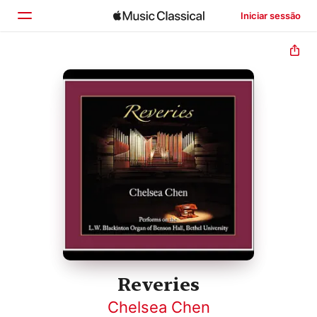
Iniciar sessão
Início
Explorar
Buscar
Reveries
Chelsea Chen