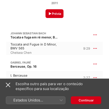
2011
Prévia
JOHANN SEBASTIAN BACH
Tocata e fuga em ré menor, BWV 565
Toccata and Fugue in D Minor,
BWV 565
9:29
Chelsea Chen
GABRIEL FAURÉ
Berceuse, Op. 16
I. Berceuse
2:27
Chelsea Chen
Escolha outro país para ver o conteúdo
específico para sua localização
GABRIEL FAURÉ
13:35
Dolly Suite, Op. 56
Estados Unidos
Continuar
(Português Brasil)
II. Mi-a-ou
2:03