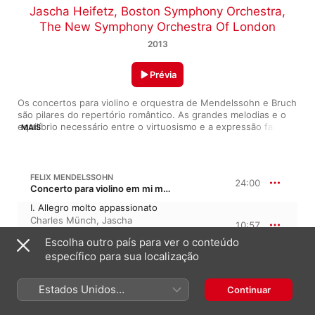
Jascha Heifetz
,
Boston Symphony Orchestra
,
The New Symphony Orchestra Of London
2013
Prévia
Os concertos para violino e orquestra de Mendelssohn e Bruch 
são pilares do repertório romântico. As grandes melodias e o 
equilíbrio necessário entre o virtuosismo e a expressão fazem 
MAIS
deles um prazer para o ouvinte e um desafio para o intérprete. 
Este não foi o caso de Jascha Heifetz cuja técnica não 
conhecia limites e permitia que ele realizasse gravações como 
esta, difíceis de serem superadas.
FELIX MENDELSSOHN
24:00
Concerto para violino em mi menor, Op. 64
I. Allegro molto appassionato
Charles Münch
,
Jascha
10:57
Heifetz
,
Boston Symphony
Escolha outro país para ver o conteúdo
Orchestra
II. Andante
específico para sua localização
Charles Münch
,
Jascha
7:05
Heifetz
,
Boston Symphony
Estados Unidos
Orchestra
Continuar
III. Allegro non troppo -
(Português Brasil)
Allegro molto vivace