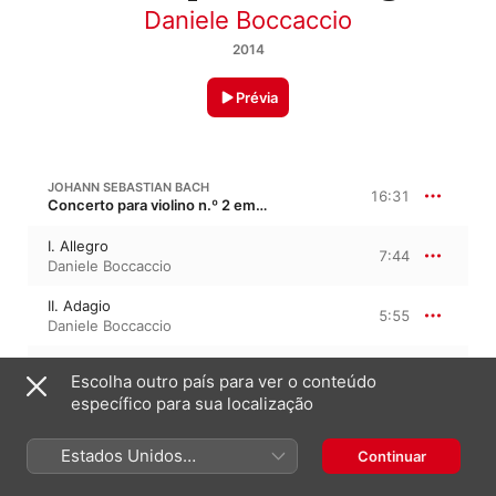
Daniele Boccaccio
2014
Prévia
JOHANN SEBASTIAN BACH
16:31
Concerto para violino n.º 2 em mi maior, BWV 1042
I. Allegro
7:44
Daniele Boccaccio
II. Adagio
5:55
Daniele Boccaccio
III. Allegro assai
2:50
Escolha outro país para ver o conteúdo
Daniele Boccaccio
específico para sua localização
JOHANN SEBASTIAN BACH
14:03
Estados Unidos
Continuar
Concerto para violino n.º 1 em lá menor, BWV 1041
(Português Brasil)