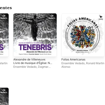
centes
Alexandre de Villeneuve:
Folias Americanas
Livre de musique d'Église: No.
Martin
Ensemble Vedado
,
Ronald Martin
11, Deuxième leçon de
Ensemble Vedado
,
Dagmar
Alonso
ténèbres du troisième jour II -
Sasková
,
Ronald Martin Alonso
Single