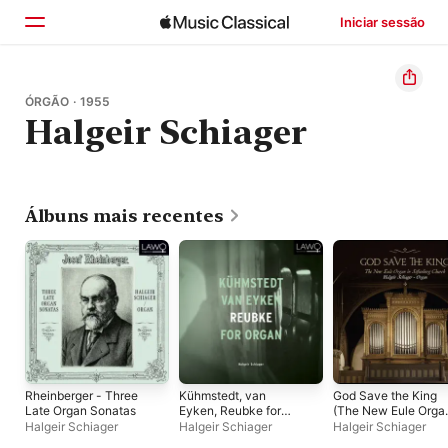
Iniciar sessão
Início
ÓRGÃO · 1955
Halgeir Schiager
Explorar
Buscar
Álbuns mais recentes
Rheinberger - Three
Kühmstedt, van
God Save the King
Late Organ Sonatas
Eyken, Reubke for
(The New Eule Orga
Organ
in Sofienberg
Halgeir Schiager
Halgeir Schiager
Halgeir Schiager
Church)