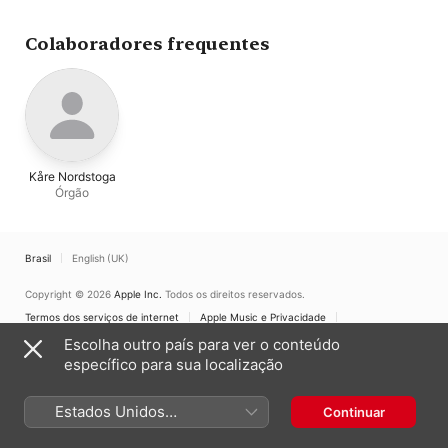
Colaboradores frequentes
Kåre Nordstoga
Órgão
Brasil
English (UK)
Copyright © 2026
Apple Inc.
Todos os direitos reservados.
Termos dos serviços de internet
Apple Music e Privacidade
Aviso de utilização de cookies
Suporte
Comentários
Escolha outro país para ver o conteúdo
específico para sua localização
Estados Unidos
Continuar
(Português Brasil)