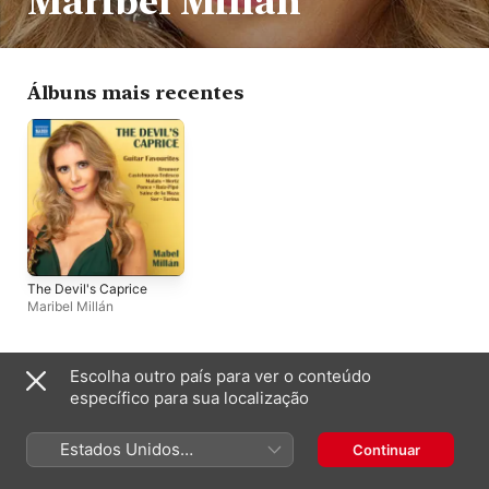
Maribel Millán
Álbuns mais recentes
The Devil's Caprice
Maribel Millán
Escolha outro país para ver o conteúdo
Outros artistas
específico para sua localização
Estados Unidos
Continuar
(Português Brasil)