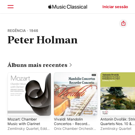
Iniciar sessão
Início
REGÊNCIA · 1946
Peter Holman
Explorar
Buscar
Álbuns mais recentes
Mozart: Chamber
Vivaldi: Mandolin
Antonín Dvořák: Stri
Music with Clarinet
Concertos - Recorder
Quartets Nos. 10 &
Concerto
11
Zemlinsky Quartet
,
Eddy
Onix Chamber Orchestra
,
Zemlinsky Quartet
Vanoosthuyse
Bela Toth