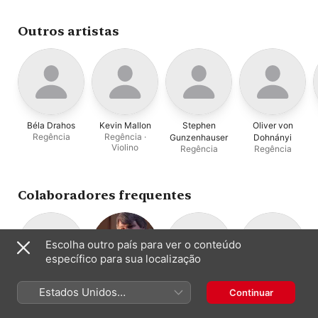
Outros artistas
Béla Drahos
Kevin Mallon
Stephen
Oliver von
Regência
Regência ·
Gunzenhauser
Dohnányi
Violino
Regência
Regência
Colaboradores frequentes
Escolha outro país para ver o conteúdo
específico para sua localização
The Parley of
Paul O'Dette
Catherine Bott
Red Byrd
Estados Unidos
Continuar
Regência ·
Soprano
Conjunto
Instruments
(Português Brasil)
Alaúde
Conjunto