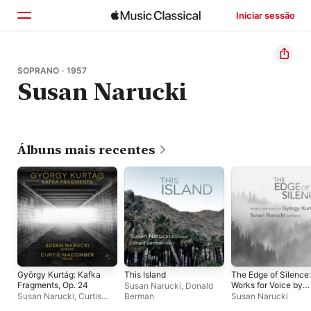
Iniciar sessão
Início
SOPRANO · 1957
Susan Narucki
Explorar
Buscar
Álbuns mais recentes
György Kurtág: Kafka
This Island
The Edge of Silence:
Fragments, Op. 24
Works for Voice by
Susan Narucki
,
Donald
György Kurtág
Susan Narucki
,
Curtis
Berman
Susan Narucki
Macomber