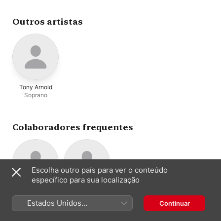
Outros artistas
Tony Arnold
Soprano
Colaboradores frequentes
Escolha outro país para ver o conteúdo
específico para sua localização
Donald Berman
Alan Feinberg
Piano
Piano
Estados Unidos
Continuar
(Português Brasil)