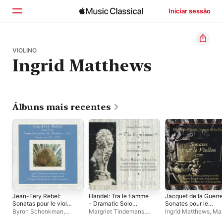
Iniciar sessão
Início
VIOLINO
Ingrid Matthews
Explorar
Buscar
Álbuns mais recentes
Jean-Fery Rebel:
Handel: Tra le fiamme
Jacquet de la Guerre
Sonatas pour le violon
- Dramatic Solo
Sonates pour le
& Suite in G Major
Cantatas
Viollon
Byron Schenkman
,
Margriet Tindemans
,
Ingrid Matthews
,
Mar
Margriet Tindemans
,
Ingrid Matthews
,
Seattle
Tindemans
,
Byron