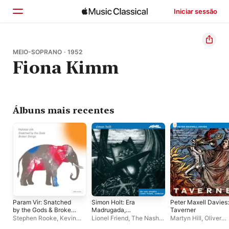
Iniciar sessão
Início
MEIO-SOPRANO · 1952
Fiona Kimm
Explorar
Buscar
Álbuns mais recentes
Param Vir: Snatched
Simon Holt: Era
Peter Maxell Davies:
by the Gods & Broken
Madrugada,
Taverner
Strings
Canciones & Other
Stephen Rooke
,
Kevin
Lionel Friend
,
The Nash
Martyn Hill
,
Oliver
Works
West
,
Jesse Gardiner-
Ensemble
Knussen
,
BBC Symp