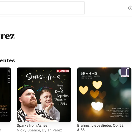
rez
centes
Sparks from Ashes
Brahms: Liebeslieder, Op. 52
& 65
n
Nicky Spence
,
Dylan Perez