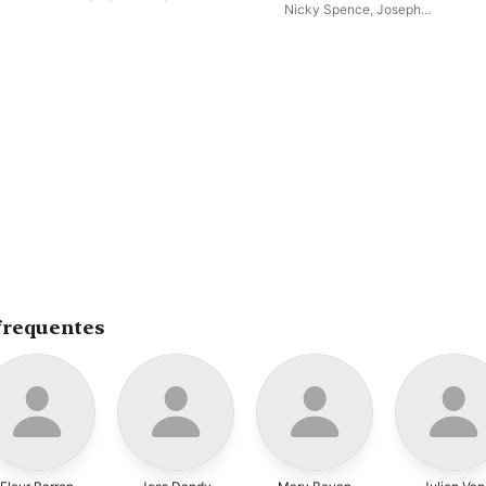
Nicky Spence
,
Joseph
Middleton
,
Fleur Barron
,
William
Thomas
,
Dylan Perez
,
Mary
Bevan
frequentes