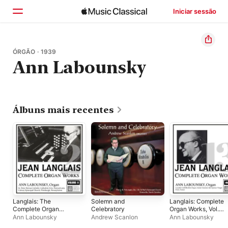
Iniciar sessão
Início
ÓRGÃO · 1939
Ann Labounsky
Explorar
Buscar
Álbuns mais recentes
Langlais: The
Solemn and
Langlais: Complete
Complete Organ
Celebratory
Organ Works, Vol.
Works, Vol. II
XIII
Ann Labounsky
Andrew Scanlon
Ann Labounsky