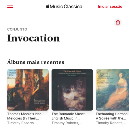
Iniciar sessão
Início
CONJUNTO
Invocation
Explorar
Buscar
Álbuns mais recentes
Thomas Moore's Irish
The Romantic Muse:
Enchanting Harmonis
Melodies (In Their
English Music in
A Soirée with the
Original Settings)
Beethoven's Time
Linleys of Bath
Timothy Roberts
,
Timothy Roberts
,
Timothy Roberts
,
(English Orpheus, Vol.
(English Orpheus, Vol
Invocation
Invocation
Invocation