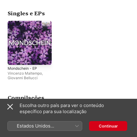
Rai
,
Daniele Callegari
Singles e EPs
Mondschein - EP
Vincenzo Maltempo
,
Giovanni Bellucci
Compilações
Escolha outro país para ver o conteúdo
específico para sua localização
Estados Unidos
Continuar
(Português Brasil)