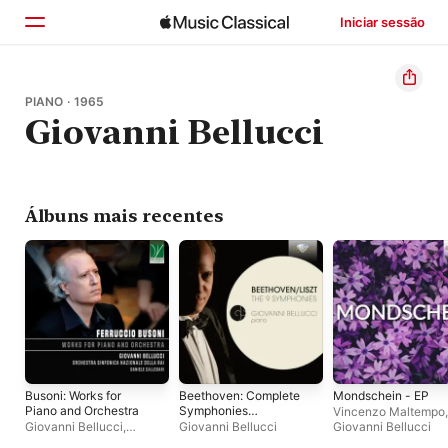
Iniciar sessão
Início
PIANO · 1965
Giovanni Bellucci
Explorar
Buscar
Álbuns mais recentes
Busoni: Works for
Beethoven: Complete
Mondschein - EP
Piano and Orchestra
Symphonies
Vincenzo Maltempo
,
Transcribed for Piano
Giovanni Bellucci
,
Giovanni Bellucci
Giovanni Bellucci
by Liszt
Orchestra Sinfonica della