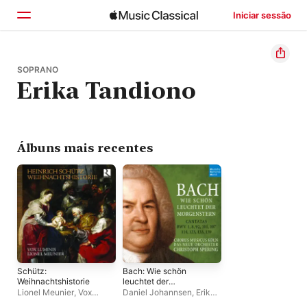
Iniciar sessão
Início
SOPRANO
Erika Tandiono
Explorar
Buscar
Álbuns mais recentes
Schütz:
Bach: Wie schön
Weihnachtshistorie
leuchtet der
Morgenstern -
Lionel Meunier
,
Vox
Daniel Johannsen
,
Erika
Cantatas BWV 1, 8, 92,
Luminis
Tandiono
,
Tobias Berndt
,