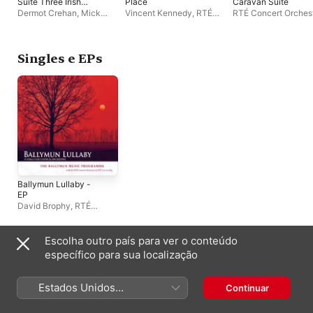
Suite Three Irish
Place
Caravan Suite
Songs
Dermot Crehan
,
Mick
Vincent Kennedy
,
RTÉ
RTÉ Concert Orches
Sands
,
Jean Kelly
,
Concert Orchestra
,
Mark
Andrew Jonathan P
Gearóid Grant
,
Paul
Redmond
Honey
,
Luke Daniels
,
RTÉ Concert Orchestra
,
Singles e EPs
Fiona Kelly
Ballymun Lullaby -
EP
David Brophy
,
RTÉ
Concert Orchestra
,
RTÉ
Cór na nÓg
,
The
Ballymun Music
Escolha outro país para ver o conteúdo
Programme
Compilações
específico para sua localização
Estados Unidos
Continuar
(Português Brasil)