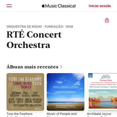
Iniciar sessão
Início
ORQUESTRA DE RÁDIO · FUNDAÇÃO: 1948
RTÉ Concert
Explorar
Orchestra
Buscar
Álbuns mais recentes
Toss the Feathers
Music of People and
Archibald Joyce: