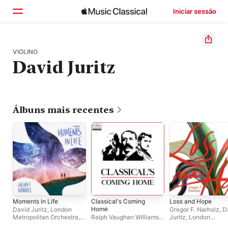
Iniciar sessão
Início
VIOLINO
David Juritz
Explorar
Buscar
Álbuns mais recentes
Moments in Life
Classical's Coming
Loss and Hope
Home
David Juritz
,
London
Gregor F. Narholz
,
D
Metropolitan Orchestra
,
Ralph Vaughan Williams
,
Juritz
,
London
Anthony Pike
,
Yordan
Gustav Holst
,
Edward
Metropolitan Orches