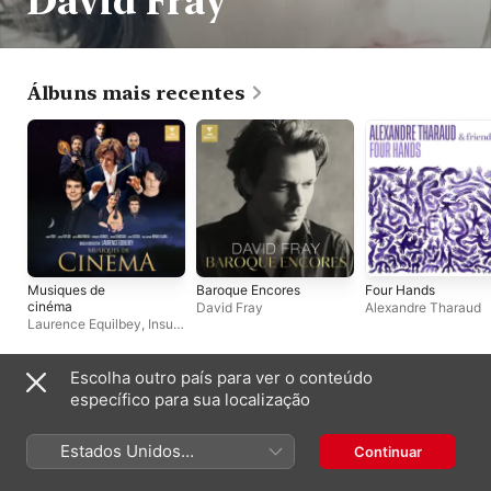
David Fray
Álbuns mais recentes
Musiques de
Baroque Encores
Four Hands
cinéma
David Fray
Alexandre Tharaud
Laurence Equilbey
,
Insula
Orchestra
Escolha outro país para ver o conteúdo
Playlists
específico para sua localização
Estados Unidos
Continuar
(Português Brasil)