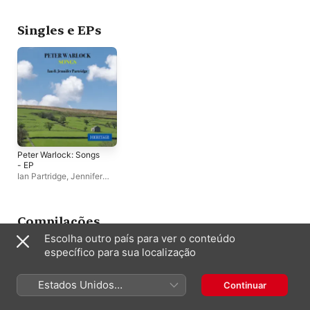
Jennifer Partridge
,
Fred
Tomlinson
Singles e EPs
Peter Warlock: Songs
- EP
Ian Partridge
,
Jennifer
Partridge
Compilações
Escolha outro país para ver o conteúdo
específico para sua localização
Estados Unidos
Continuar
(Português Brasil)