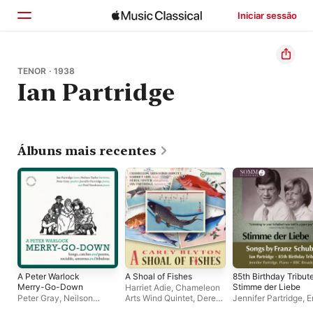
Iniciar sessão
Início
TENOR · 1938
Ian Partridge
Explorar
Buscar
Álbuns mais recentes
A Peter Warlock
A Shoal of Fishes
85th Birthday Tribut
Merry-Go-Down
Stimme der Liebe
Harriet Adie
,
Chameleon
Peter Gray
,
Neilson
Arts Wind Quintet
,
Derek
Jennifer Partridge
,
E
Taylor
,
Ian Partridge
,
Foster
,
Ian Partridge
Lush
,
Ian Partridge