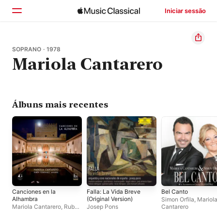
Iniciar sessão
Início
SOPRANO · 1978
Mariola Cantarero
Explorar
Buscar
Álbuns mais recentes
Canciones en la
Falla: La Vida Breve
Bel Canto
Alhambra
(Original Version)
Simon Orfila
,
Mariol
Mariola Cantarero
,
Ruben
Josep Pons
Cantarero
Fernandez