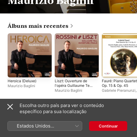
Maurizio Baglini
Álbuns mais recentes
Heroica (Deluxe)
Liszt: Ouverture de
Fauré: Piano Quarte
l'opéra Guillaume Tell
Op. 15 & Op. 45
Maurizio Baglini
de Rossini, S. 552: IV.
Maurizio Baglini
Gabriele Pieranunzi
,
Finale. Allegro vivace
Maurizio Baglini
,
Sh
- Single
Downes
,
Francesco 
Escolha outro país para ver o conteúdo
Álbuns ao vivo
específico para sua localização
Estados Unidos
Continuar
(Português Brasil)