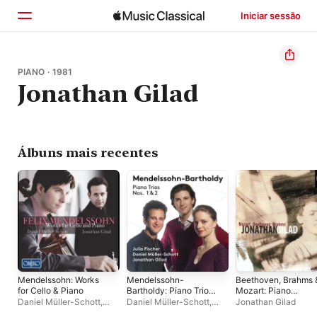
Iniciar sessão
Início
PIANO · 1981
Jonathan Gilad
Explorar
Buscar
Álbuns mais recentes
Mendelssohn: Works
Mendelssohn-
Beethoven, Brahms 
for Cello & Piano
Bartholdy: Piano Trios
Mozart: Piano
1 & 2
Works
Daniel Müller-Schott
,
Daniel Müller-Schott
,
Jonathan Gilad
Jonathan Gilad
Julia Fischer
,
Jonathan