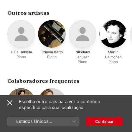
Gilad
Outros artistas
Tuija Hakkila
Tzimon Barto
Nikolaus
Martin
Piano
Piano
Lahusen
Helmchen
Piano
Piano
Colaboradores frequentes
Escolha outro país para ver o conteúdo
específico para sua localização
Daniel Müller-
Julia Fischer
Estados Unidos
Continuar
Violino · Piano
Schott
(Português Brasil)
Composição ·