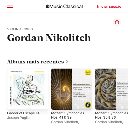
Iniciar sessão
Início
VIOLINO · 1968
Gordan Nikolitch
Explorar
Buscar
Álbuns mais recentes
Ladder of Escape 14
Mozart: Symphonies
Mozart: Symphonies
Nos. 41 & 39
Nos. 35 & 36
Joseph Puglia
Gordan Nikolitch
,
Gordan Nikolitch
,
Netherlands Chamber
Netherlands Chamb