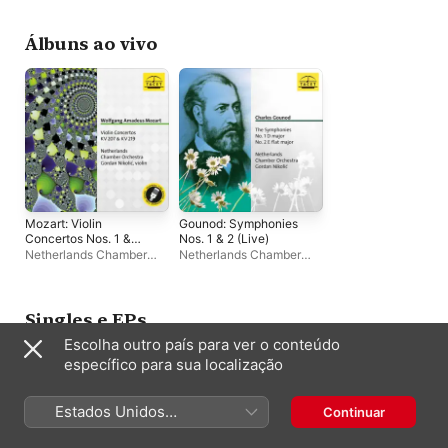
Orchestra
Orchestra
Álbuns ao vivo
Mozart: Violin
Gounod: Symphonies
Concertos Nos. 1 &
Nos. 1 & 2 (Live)
5
Netherlands Chamber
Netherlands Chamber
Orchestra
,
Gordan
Orchestra
,
Gordan
Nikolitch
Nikolitch
Singles e EPs
Escolha outro país para ver o conteúdo
específico para sua localização
Estados Unidos
Continuar
(Português Brasil)