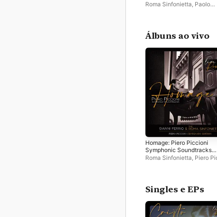
Roma Sinfonietta
,
Paolo
Silvestri
,
Marco Albonetti
Álbuns ao vivo
Homage: Piero Piccioni
Symphonic Soundtracks
(Live at Sapienza, Rome,
Roma Sinfonietta
,
Piero Pi
2006)
Giovanni Ferrio
Singles e EPs