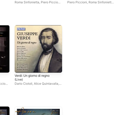
(Live at Sapienza, Rome,
Rome, 2006) - Single
Roma Sinfonietta
,
Piero Piccioni
,
Piero Piccioni
,
Roma Sinfonietta
,
2006)
Giovanni Ferrio
Giovanni Ferrio
Verdi: Un giorno di regno
(Live)
ccioni
,
Dario Ciotoli
,
Alice Quintavalla
,
Marco Miglietta
,
Roberto Jachini
Virgili
,
Angela Nisi
,
Roma
Sinfonietta
,
Simone Alberti
,
Bel
Canto Chorus
,
Gabriele Bonolis
,
Marco Frusoni
,
Mikheil Kiria
,
Riccardo Certi