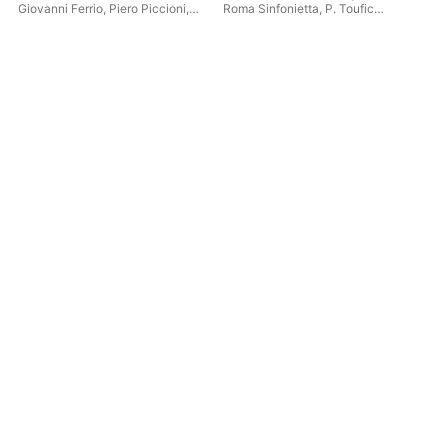
2006) - Single
Giovanni Ferrio
,
Piero Piccioni
,
Roma Sinfonietta
,
P. Toufic
Dar
Roma Sinfonietta
Maatouk O.A.M.
Mar
Virg
Sin
Can
Mar
Ric