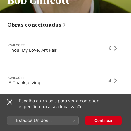
Bob Chilcott
Obras conceituadas
CHILCOTT
6
Thou, My Love, Art Fair
CHILCOTT
4
A Thanksgiving
Escolha outro país para ver o conteúdo
específico para sua localização
CHILCOTT
1
Canticles of Light
Estados Unidos
Continuar
(Português Brasil)