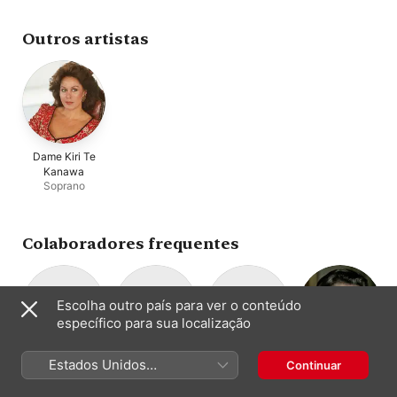
Nadelmann
,
Thomas
Berlin
,
Neville Marriner
Württembergische
Oliemans
Philharmonie Reutli
Outros artistas
Dame Kiri Te
Kanawa
Soprano
Colaboradores frequentes
Escolha outro país para ver o conteúdo
específico para sua localização
Gustav Kuhn
Württembergisc
Barbara Kozelj
Thomas
Estados Unidos
Continuar
Regência
Meio-soprano
he Philharmonie
Oliemans
(Português Brasil)
Orquestra
Barítono
Reutlingen