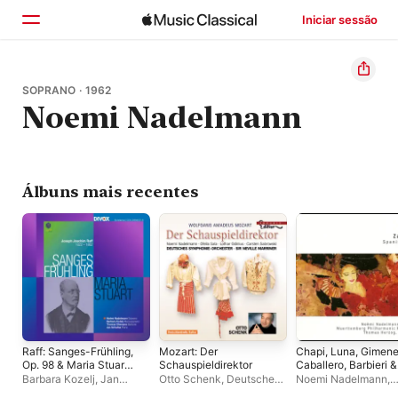
Iniciar sessão
Início
SOPRANO · 1962
Noemi Nadelmann
Explorar
Buscar
Álbuns mais recentes
Raff: Sanges-Frühling,
Mozart: Der
Chapi, Luna, Gimene
Op. 98 & Maria Stuart,
Schauspieldirektor
Caballero, Barbieri &
Op. 172
Guridi: Opera Arias
Barbara Kozelj
,
Jan
Otto Schenk
,
Deutsches
Noemi Nadelmann
,
(Soprano)
Schultsz
,
Noemi
Symphonie-Orchester
Thomas Herzog
,